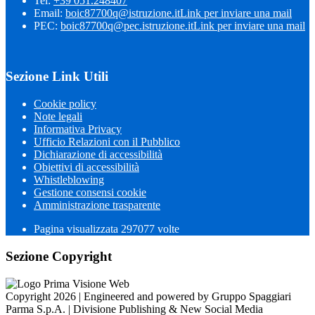
Tel:
+39 051.248407
Email:
boic87700q@istruzione.it
Link per inviare una mail
PEC:
boic87700q@pec.istruzione.it
Link per inviare una mail
Sezione Link Utili
Cookie policy
Note legali
Informativa Privacy
Ufficio Relazioni con il Pubblico
Dichiarazione di accessibilità
Obiettivi di accessibilità
Whistleblowing
Gestione consensi cookie
Amministrazione trasparente
Pagina visualizzata
297077
volte
Sezione Copyright
Copyright 2026 | Engineered and powered by Gruppo Spaggiari
Parma S.p.A. | Divisione Publishing & New Social Media