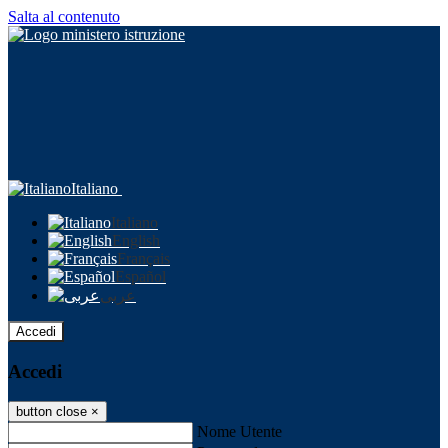
Salta al contenuto
Italiano
Italiano
English
Français
Español
عربى
Accedi
Accedi
button close
×
Nome Utente