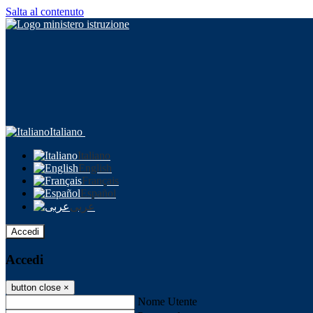
Salta al contenuto
Italiano
Italiano
English
Français
Español
عربى
Accedi
Accedi
button close
×
Nome Utente