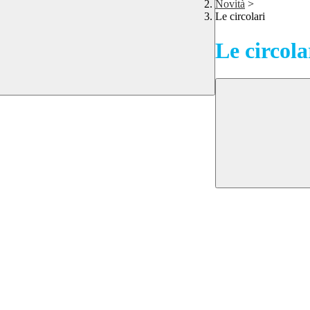
Novità
>
Le circolari
Le circola