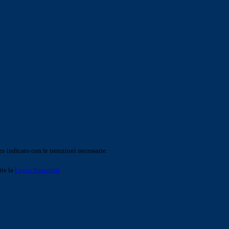
o indicato con le istruzioni necessarie.
ite la
Login Spaggiari