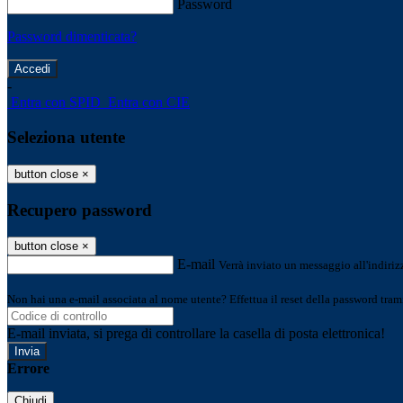
Password
Password dimenticata?
-
Entra con SPID
Entra con CIE
Seleziona utente
button close
×
Recupero password
button close
×
E-mail
Verrà inviato un messaggio all'indirizz
Non hai una e-mail associata al nome utente? Effettua il reset della password tram
E-mail inviata, si prega di controllare la casella di posta elettronica!
Errore
Chiudi