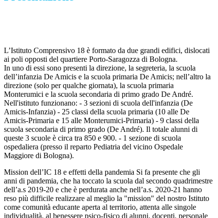
L’Istituto Comprensivo 18 è formato da due grandi edifici, dislocati
ai poli opposti del quartiere Porto-Saragozza di Bologna.
In uno di essi sono presenti la direzione, la segreteria, la scuola
dell’infanzia De Amicis e la scuola primaria De Amicis; nell’altro la
direzione (solo per qualche giornata), la scuola primaria
Monterumici e la scuola secondaria di primo grado De André.
Nell'istituto funzionano: - 3 sezioni di scuola dell'infanzia (De
Amicis-Infanzia) - 25 classi della scuola primaria (10 alle De
Amicis-Primaria e 15 alle Monterumici-Primaria) - 9 classi della
scuola secondaria di primo grado (De André). Il totale alunni di
queste 3 scuole è circa tra 850 e 900. - 1 sezione di scuola
ospedaliera (presso il reparto Pediatria del vicino Ospedale
Maggiore di Bologna).
Mission dell’IC 18 e effetti della pandemia Si fa presente che gli
anni di pandemia, che ha toccato la scuola dal secondo quadrimestre
dell’a.s 2019-20 e che è perdurata anche nell’a.s. 2020-21 hanno
reso più difficile realizzare al meglio la "mission" del nostro Istituto
come comunità educante aperta al territorio, attenta alle singole
individualità, al benessere psico-fisico di alunni, docenti, personale