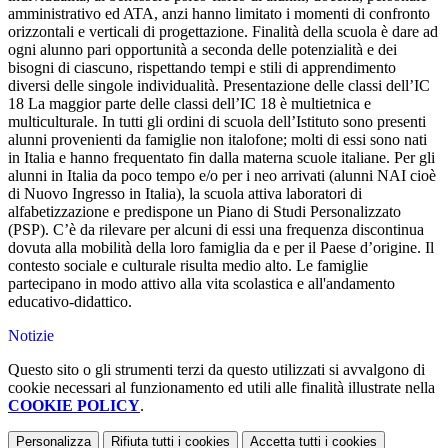
amministrativo ed ATA, anzi hanno limitato i momenti di confronto
orizzontali e verticali di progettazione. Finalità della scuola è dare ad
ogni alunno pari opportunità a seconda delle potenzialità e dei
bisogni di ciascuno, rispettando tempi e stili di apprendimento
diversi delle singole individualità. Presentazione delle classi dell’IC
18 La maggior parte delle classi dell’IC 18 è multietnica e
multiculturale. In tutti gli ordini di scuola dell’Istituto sono presenti
alunni provenienti da famiglie non italofone; molti di essi sono nati
in Italia e hanno frequentato fin dalla materna scuole italiane. Per gli
alunni in Italia da poco tempo e/o per i neo arrivati (alunni NAI cioè
di Nuovo Ingresso in Italia), la scuola attiva laboratori di
alfabetizzazione e predispone un Piano di Studi Personalizzato
(PSP). C’è da rilevare per alcuni di essi una frequenza discontinua
dovuta alla mobilità della loro famiglia da e per il Paese d’origine. Il
contesto sociale e culturale risulta medio alto. Le famiglie
partecipano in modo attivo alla vita scolastica e all'andamento
educativo-didattico.
Notizie
Questo sito o gli strumenti terzi da questo utilizzati si avvalgono di
cookie necessari al funzionamento ed utili alle finalità illustrate nella
COOKIE POLICY
.
Personalizza
Rifiuta tutti
i cookies
Accetta tutti
i cookies