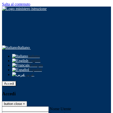
Salta al contenuto
Italiano
Italiano
English
Français
Español
عربى
Accedi
Accedi
button close
×
Nome Utente