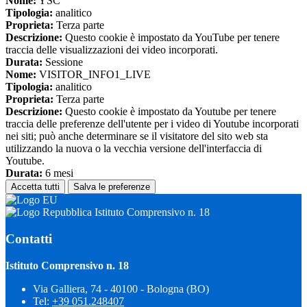
Nome:
YSC
Tipologia:
analitico
Proprieta:
Terza parte
Descrizione:
Questo cookie è impostato da YouTube per tenere
traccia delle visualizzazioni dei video incorporati.
Durata:
Sessione
Nome:
VISITOR_INFO1_LIVE
Tipologia:
analitico
Proprieta:
Terza parte
Descrizione:
Questo cookie è impostato da Youtube per tenere
traccia delle preferenze dell'utente per i video di Youtube incorporati
nei siti; può anche determinare se il visitatore del sito web sta
utilizzando la nuova o la vecchia versione dell'interfaccia di
Youtube.
Durata:
6 mesi
Accetta tutti
Salva le preferenze
Istituto Comprensivo n. 18
Contatti
Istituto Comprensivo n. 18
Via Galliera, 74 - 40100 - Bologna (BO)
Tel:
+39 051.248407