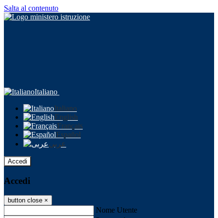
Salta al contenuto
Italiano
Italiano
English
Français
Español
عربى
Accedi
Accedi
button close
×
Nome Utente