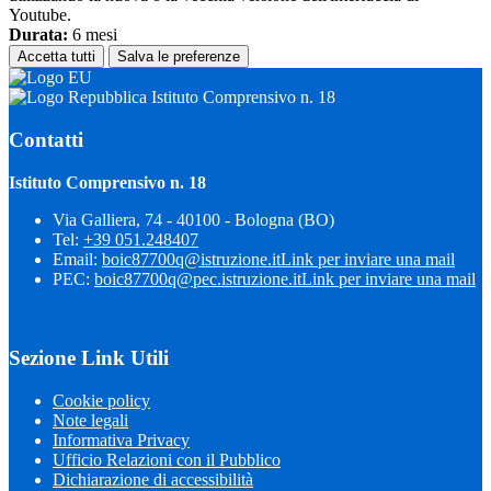
Youtube.
Durata:
6 mesi
Accetta tutti
Salva le preferenze
Istituto Comprensivo n. 18
Contatti
Istituto Comprensivo n. 18
Via Galliera, 74 - 40100 - Bologna (BO)
Tel:
+39 051.248407
Email:
boic87700q@istruzione.it
Link per inviare una mail
PEC:
boic87700q@pec.istruzione.it
Link per inviare una mail
Sezione Link Utili
Cookie policy
Note legali
Informativa Privacy
Ufficio Relazioni con il Pubblico
Dichiarazione di accessibilità