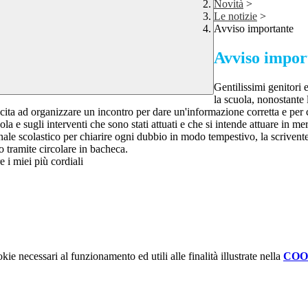
Novità
>
Le notizie
>
Avviso importante
Avviso impor
Gentilissimi genitori 
la scuola, nonostante l
scita ad organizzare un incontro per dare un'informazione corretta e per
ola e sugli interventi che sono stati attuati e che si intende attuare in m
sonale scolastico per chiarire ogni dubbio in modo tempestivo, la scrivente
to tramite circolare in bacheca.
 i miei più cordiali
kie necessari al funzionamento ed utili alle finalità illustrate nella
COO