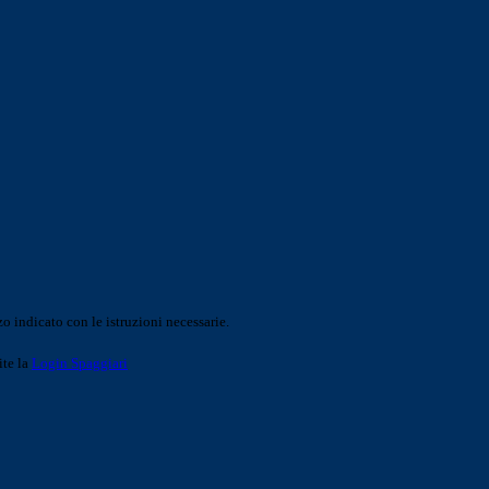
o indicato con le istruzioni necessarie.
ite la
Login Spaggiari