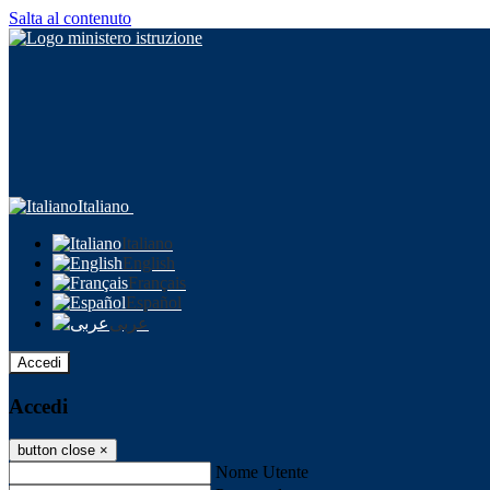
Salta al contenuto
Italiano
Italiano
English
Français
Español
عربى
Accedi
Accedi
button close
×
Nome Utente