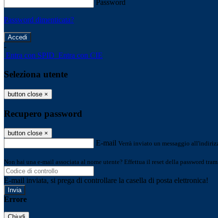
Password
Password dimenticata?
-
Entra con SPID
Entra con CIE
Seleziona utente
button close
×
Recupero password
button close
×
E-mail
Verrà inviato un messaggio all'indirizz
Non hai una e-mail associata al nome utente? Effettua il reset della password tram
E-mail inviata, si prega di controllare la casella di posta elettronica!
Errore
Chiudi