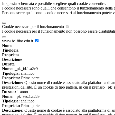
In questa schermata è possibile scegliere quali cookie consentire.
I cookie necessari sono quelli che consentono il funzionamento della pi
Per conoscere quali sono i cookie necessari al funzionamento potete v
Cookie necessari per il funzionamento
I cookie necessari per il funzionamento non possono essere disabilitati.
www.ic18bo.edu.it
Nome
Tipologia
Proprieta
Descrizione
Durata
Nome:
_pk_id.1.a2c9
Tipologia:
analitico
Proprieta:
Prima parte
Descrizione:
Questo nome di cookie è associato alla piattaforma di ana
prestazioni del sito. È un cookie di tipo pattern, in cui il prefisso _pk
Durata:
1 anno
Nome:
_pk_ses.1.a2c9
Tipologia:
analitico
Proprieta:
Prima parte
Descrizione:
Questo nome di cookie è associato alla piattaforma di ana
prestazioni del sito. È un cookie di tipo pattern, in cui il prefisso _pk