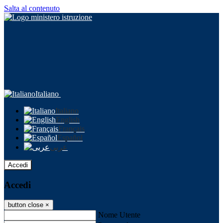
Salta al contenuto
Italiano
Italiano
English
Français
Español
عربى
Accedi
Accedi
button close
×
Nome Utente