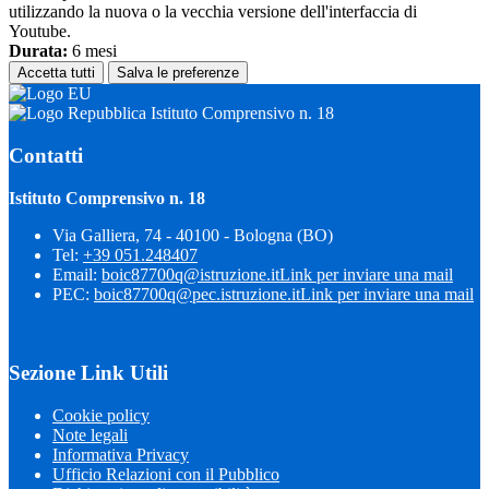
utilizzando la nuova o la vecchia versione dell'interfaccia di
Youtube.
Durata:
6 mesi
Accetta tutti
Salva le preferenze
Istituto Comprensivo n. 18
Contatti
Istituto Comprensivo n. 18
Via Galliera, 74 - 40100 - Bologna (BO)
Tel:
+39 051.248407
Email:
boic87700q@istruzione.it
Link per inviare una mail
PEC:
boic87700q@pec.istruzione.it
Link per inviare una mail
Sezione Link Utili
Cookie policy
Note legali
Informativa Privacy
Ufficio Relazioni con il Pubblico