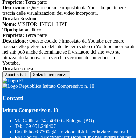
Proprieta:
Terza parte
Descrizione:
Questo cookie è impostato da YouTube per tenere
traccia delle visualizzazioni dei video incorporati.
Durata:
Sessione
Nome:
VISITOR_INFO1_LIVE
Tipologia:
analitico
Proprieta:
Terza parte
Descrizione:
Questo cookie è impostato da Youtube per tenere
traccia delle preferenze dell'utente per i video di Youtube incorporati
nei siti; può anche determinare se il visitatore del sito web sta
utilizzando la nuova o la vecchia versione dell'interfaccia di
Youtube.
Durata:
6 mesi
Accetta tutti
Salva le preferenze
Istituto Comprensivo n. 18
Contatti
Istituto Comprensivo n. 18
Via Galliera, 74 - 40100 - Bologna (BO)
Tel:
+39 051.248407
Email:
boic87700q@istruzione.it
Link per inviare una mail
PEC:
boic87700q@pec.istruzione.it
Link per inviare una mail