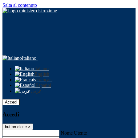
Salta al contenuto
Italiano
Italiano
English
Français
Español
عربى
Accedi
Accedi
button close
×
Nome Utente