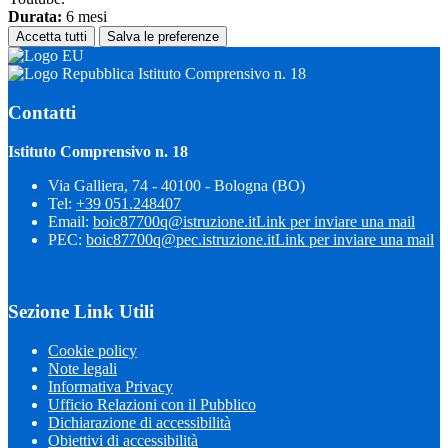
Durata:
6 mesi
Accetta tutti
Salva le preferenze
Istituto Comprensivo n. 18
Contatti
Istituto Comprensivo n. 18
Via Galliera, 74 - 40100 - Bologna (BO)
Tel:
+39 051.248407
Email:
boic87700q@istruzione.it
Link per inviare una mail
PEC:
boic87700q@pec.istruzione.it
Link per inviare una mail
Sezione Link Utili
Cookie policy
Note legali
Informativa Privacy
Ufficio Relazioni con il Pubblico
Dichiarazione di accessibilità
Obiettivi di accessibilità