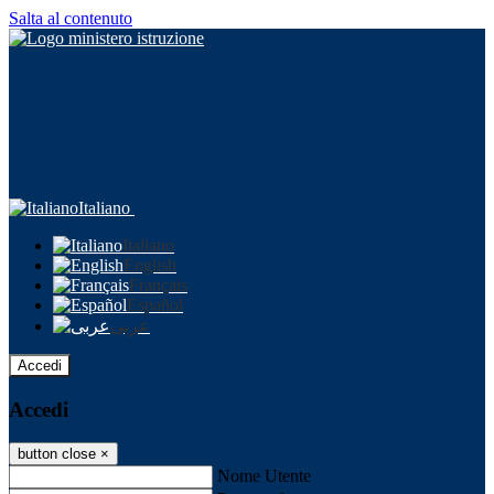
Salta al contenuto
Italiano
Italiano
English
Français
Español
عربى
Accedi
Accedi
button close
×
Nome Utente