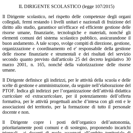
IL DIRIGENTE SCOLASTICO (legge 107/2015)
Il Dirigente scolastico, nel rispetto delle competenze degli organi
collegiali, fermi restando i livelli unitari e nazionali di fruizione del
diritto allo studio, garantisce un'efficace ed efficiente gestione delle
risorse umane, finanziarie, tecnologiche e materiali, nonché gli
elementi comuni del sistema scolastico pubblico, assicurandone il
buon andamento. A tale scopo, svolge compiti di direzione, gestione,
organizzazione e coordinamento ed e' responsabile della gestione
delle risorse finanziarie e strumentali e dei risultati del servizio
secondo quanto previsto dall'articolo 25 del decreto legislativo 30
marzo 2001, n. 165, nonché della valorizzazione delle risorse
umane.
Il Dirigente definisce gli indirizzi, per le attività della scuola e delle
scelte di gestione e amministrazione, da seguire nell’elaborazione del
PTOF. Indica gli indirizzi per l’organizzazione dell’attività didattica
curricolare ed extracurricolare, per il potenziamento dell’offerta
formativa, per le attività progettuali anche d’intesa con gli enti e le
associazioni del territorio, per la formazione di tutto il personale
docente e non.
ll Dirigente copre i posti dell’organico dell’autonomia,
prioritariamente posti comuni e di sostegno, proponendo incarichi
triennali ai docenti di ruolo assegnati all’ambito territoriale di