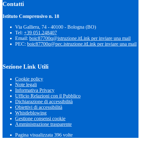
Contatti
Istituto Comprensivo n. 18
Via Galliera, 74 - 40100 - Bologna (BO)
Tel:
+39 051.248407
Email:
boic87700q@istruzione.it
Link per inviare una mail
PEC:
boic87700q@pec.istruzione.it
Link per inviare una mail
Sezione Link Utili
Cookie policy
Note legali
Informativa Privacy
Ufficio Relazioni con il Pubblico
Dichiarazione di accessibilità
Obiettivi di accessibilità
Whistleblowing
Gestione consensi cookie
Amministrazione trasparente
Pagina visualizzata
396
volte