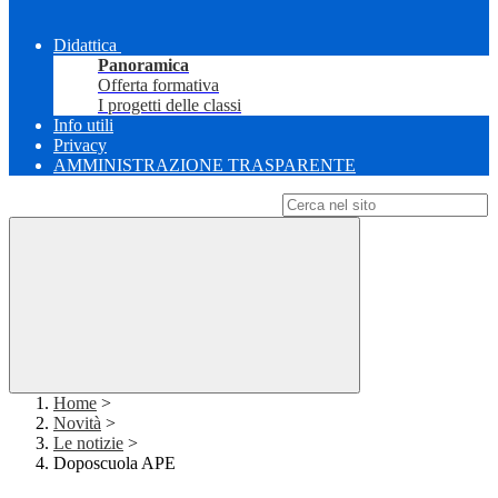
Didattica
Panoramica
Offerta formativa
I progetti delle classi
Info utili
Privacy
AMMINISTRAZIONE TRASPARENTE
Campo di ricerca per le pagine del sito
Home
>
Novità
>
Le notizie
>
Doposcuola APE