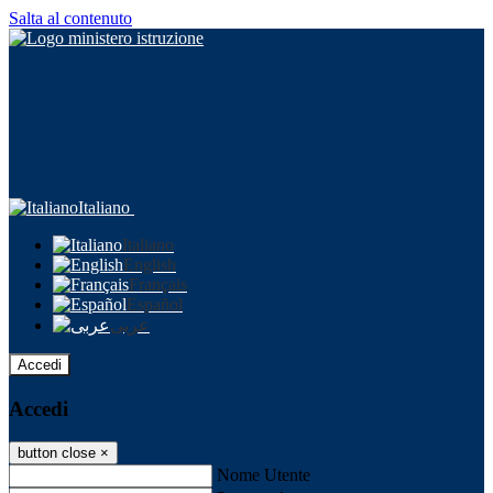
Salta al contenuto
Italiano
Italiano
English
Français
Español
عربى
Accedi
Accedi
button close
×
Nome Utente