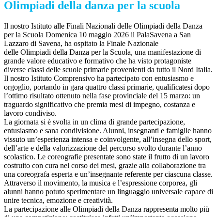
Olimpiadi della danza per la scuola
Il nostro Istituto alle Finali Nazionali delle Olimpiadi della Danza
per la Scuola Domenica 10 maggio 2026 il PalaSavena a San
Lazzaro di Savena, ha ospitato la Finale Nazionale
delle Olimpiadi della Danza per la Scuola, una manifestazione di
grande valore educativo e formativo che ha visto protagoniste
diverse classi delle scuole primarie provenienti da tutto il Nord Italia.
Il nostro Istituto Comprensivo ha partecipato con entusiasmo e
orgoglio, portando in gara quattro classi primarie, qualificatesi dopo
l’ottimo risultato ottenuto nella fase provinciale del 15 marzo: un
traguardo significativo che premia mesi di impegno, costanza e
lavoro condiviso.
La giornata si è svolta in un clima di grande partecipazione,
entusiasmo e sana condivisione. Alunni, insegnanti e famiglie hanno
vissuto un’esperienza intensa e coinvolgente, all’insegna dello sport,
dell’arte e della valorizzazione del percorso svolto durante l’anno
scolastico. Le coreografie presentate sono state il frutto di un lavoro
costruito con cura nel corso dei mesi, grazie alla collaborazione tra
una coreografa esperta e un’insegnante referente per ciascuna classe.
Attraverso il movimento, la musica e l’espressione corporea, gli
alunni hanno potuto sperimentare un linguaggio universale capace di
unire tecnica, emozione e creatività.
La partecipazione alle Olimpiadi della Danza rappresenta molto più