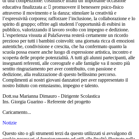
di una competizione: costituisce infatti un’importante occasione
educativa finalizzata a:  promuovere il benessere psico-fisico
attraverso il movimento e la danza; stimolare la creatività e
l’espressività corporea; rafforzare l’inclusione, la collaborazione e lo
spirito di gruppo; offrire agli studenti l’opportunità di esibirsi in
pubblico, valorizzando il lavoro svolto con impegno e dedizione.
L’esperienza vissuta al PalaSavena resterà certamente un ricordo
prezioso per tutti i bambini coinvolti: una giornata ricca di emozioni
autentiche, condivisione e crescita, che ha confermato quanto la
scuola possa essere anche luogo di espressione artistica, incontro e
scoperta delle proprie potenzialità. A tutti gli alunni partecipanti, alle
insegnanti referenti, alle coreografe e alle famiglie va il nostro più
sentito ringraziamento per aver contribuito, con passione e
dedizione, alla realizzazione di questo bellissimo percorso.
Complimenti ai nostri giovani danzatori per aver rappresentato il
nostro Istituto con entusiasmo, impegno e talento.
Dott.ssa Marianna Dimauro - Dirigente Scolastica
Ins. Giorgia Guarino - Referente del progetto
Caricamento...
Notizie
Questo sito o gli strumenti terzi da questo utilizzati si avvalgono di
cookie necessari al funzionamento ed utili alle finalità illustrate nella