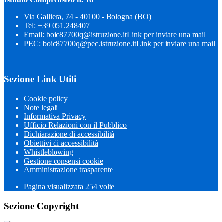
Via Galliera, 74 - 40100 - Bologna (BO)
Tel:
+39 051.248407
Email:
boic87700q@istruzione.it
Link per inviare una mail
PEC:
boic87700q@pec.istruzione.it
Link per inviare una mail
Sezione Link Utili
Cookie policy
Note legali
Informativa Privacy
Ufficio Relazioni con il Pubblico
Dichiarazione di accessibilità
Obiettivi di accessibilità
Whistleblowing
Gestione consensi cookie
Amministrazione trasparente
Pagina visualizzata
254
volte
Sezione Copyright