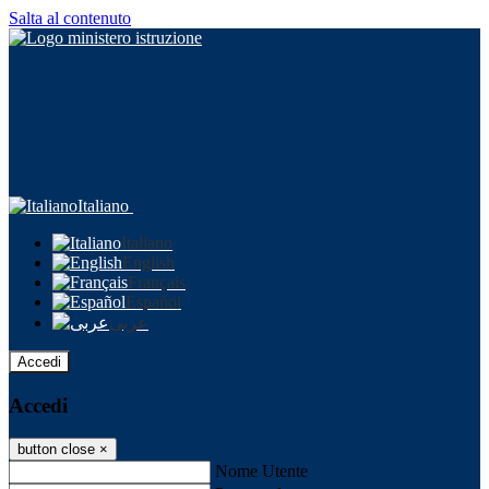
Salta al contenuto
Italiano
Italiano
English
Français
Español
عربى
Accedi
Accedi
button close
×
Nome Utente