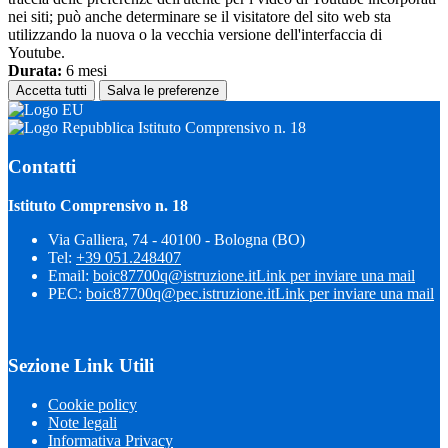
nei siti; può anche determinare se il visitatore del sito web sta
utilizzando la nuova o la vecchia versione dell'interfaccia di
Youtube.
Durata:
6 mesi
Accetta tutti
Salva le preferenze
Istituto Comprensivo n. 18
Contatti
Istituto Comprensivo n. 18
Via Galliera, 74 - 40100 - Bologna (BO)
Tel:
+39 051.248407
Email:
boic87700q@istruzione.it
Link per inviare una mail
PEC:
boic87700q@pec.istruzione.it
Link per inviare una mail
Sezione Link Utili
Cookie policy
Note legali
Informativa Privacy