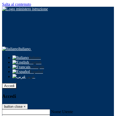
Salta al contenuto
Italiano
Italiano
English
Français
Español
عربى
Accedi
Accedi
button close
×
Nome Utente