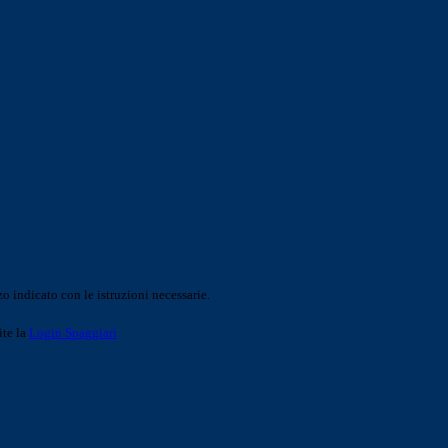
o indicato con le istruzioni necessarie.
ite la
Login Spaggiari