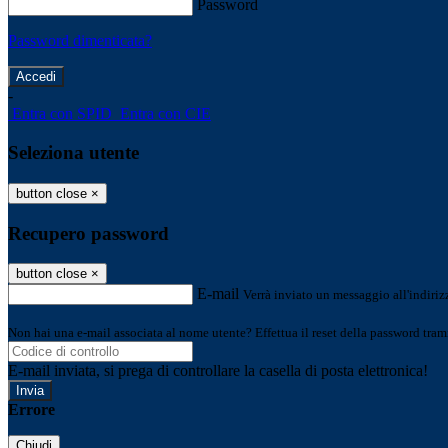
Password
Password dimenticata?
-
Entra con SPID
Entra con CIE
Seleziona utente
button close
×
Recupero password
button close
×
E-mail
Verrà inviato un messaggio all'indirizz
Non hai una e-mail associata al nome utente? Effettua il reset della password tram
E-mail inviata, si prega di controllare la casella di posta elettronica!
Errore
Chiudi