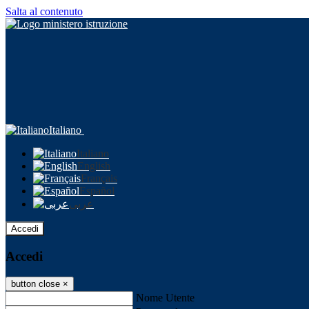
Salta al contenuto
Italiano
Italiano
English
Français
Español
عربى
Accedi
Accedi
button close
×
Nome Utente