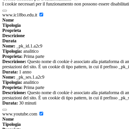
I cookie necessari per il funzionamento non possono essere disabilitati.
www.ic18bo.edu.it
Nome
Tipologia
Proprieta
Descrizione
Durata
Nome:
_pk_id.1.a2c9
Tipologia:
analitico
Proprieta:
Prima parte
Descrizione:
Questo nome di cookie è associato alla piattaforma di ana
prestazioni del sito. È un cookie di tipo pattern, in cui il prefisso _pk
Durata:
1 anno
Nome:
_pk_ses.1.a2c9
Tipologia:
analitico
Proprieta:
Prima parte
Descrizione:
Questo nome di cookie è associato alla piattaforma di ana
prestazioni del sito. È un cookie di tipo pattern, in cui il prefisso _pk
Durata:
30 minuti
www.youtube.com
Nome
Tipologia