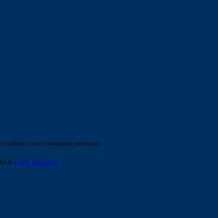
o indicato con le istruzioni necessarie.
ite la
Login Spaggiari