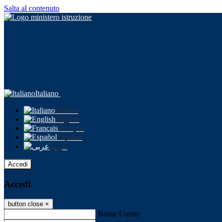
Salta al contenuto
Italiano
Italiano
English
Français
Español
عربى
Accedi
Accedi
button close
×
Nome Utente