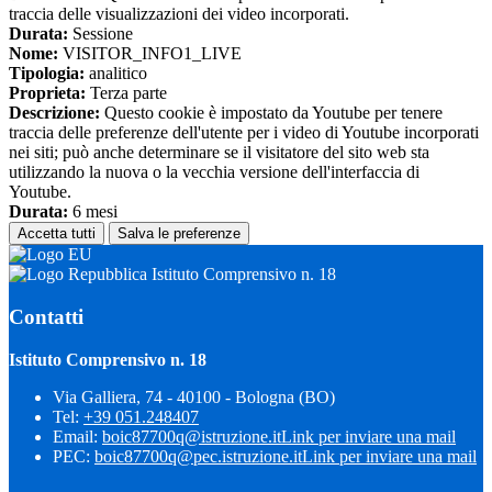
traccia delle visualizzazioni dei video incorporati.
Durata:
Sessione
Nome:
VISITOR_INFO1_LIVE
Tipologia:
analitico
Proprieta:
Terza parte
Descrizione:
Questo cookie è impostato da Youtube per tenere
traccia delle preferenze dell'utente per i video di Youtube incorporati
nei siti; può anche determinare se il visitatore del sito web sta
utilizzando la nuova o la vecchia versione dell'interfaccia di
Youtube.
Durata:
6 mesi
Accetta tutti
Salva le preferenze
Istituto Comprensivo n. 18
Contatti
Istituto Comprensivo n. 18
Via Galliera, 74 - 40100 - Bologna (BO)
Tel:
+39 051.248407
Email:
boic87700q@istruzione.it
Link per inviare una mail
PEC:
boic87700q@pec.istruzione.it
Link per inviare una mail