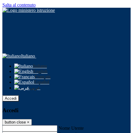
Salta al contenuto
Italiano
Italiano
English
Français
Español
عربى
Accedi
Accedi
button close
×
Nome Utente