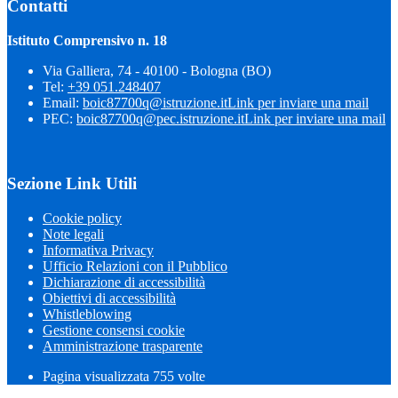
Contatti
Istituto Comprensivo n. 18
Via Galliera, 74 - 40100 - Bologna (BO)
Tel:
+39 051.248407
Email:
boic87700q@istruzione.it
Link per inviare una mail
PEC:
boic87700q@pec.istruzione.it
Link per inviare una mail
Sezione Link Utili
Cookie policy
Note legali
Informativa Privacy
Ufficio Relazioni con il Pubblico
Dichiarazione di accessibilità
Obiettivi di accessibilità
Whistleblowing
Gestione consensi cookie
Amministrazione trasparente
Pagina visualizzata
755
volte