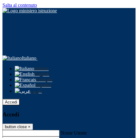
Salta al contenuto
Italiano
Italiano
English
Français
Español
عربى
Accedi
Accedi
button close
×
Nome Utente