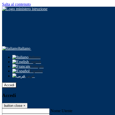
Salta al contenuto
Italiano
Italiano
English
Français
Español
عربى
Accedi
Accedi
button close
×
Nome Utente