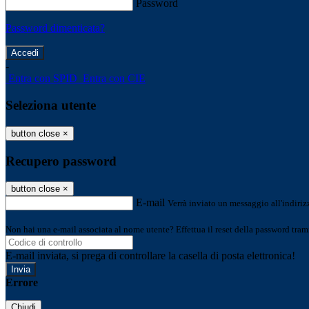
Password
Password dimenticata?
-
Entra con SPID
Entra con CIE
Seleziona utente
button close
×
Recupero password
button close
×
E-mail
Verrà inviato un messaggio all'indirizz
Non hai una e-mail associata al nome utente? Effettua il reset della password tram
E-mail inviata, si prega di controllare la casella di posta elettronica!
Errore
Chiudi