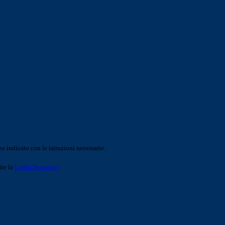
o indicato con le istruzioni necessarie.
ite la
Login Spaggiari