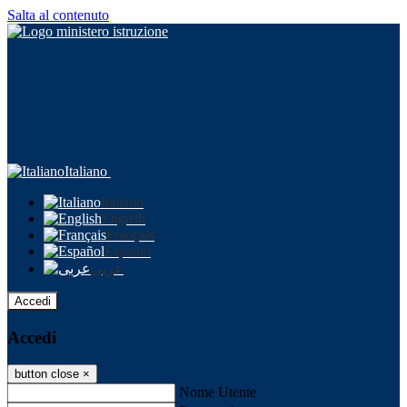
Salta al contenuto
Italiano
Italiano
English
Français
Español
عربى
Accedi
Accedi
button close
×
Nome Utente