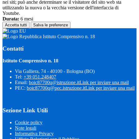
nei siti; può anche determinare se il visitatore del sito web sta
utilizzando la nuova o la vecchia versione dell'interfaccia di
Youtube.
Durata:
6 mesi
Accetta tutti
Salva le preferenze
Istituto Comprensivo n. 18
Contatti
Istituto Comprensivo n. 18
Via Galliera, 74 - 40100 - Bologna (BO)
Tel:
+39 051.248407
Email:
boic87700q@istruzione.it
Link per inviare una mail
PEC:
boic87700q@pec.istruzione.it
Link per inviare una mail
Sezione Link Utili
Cookie policy
Note legali
Informativa Privacy