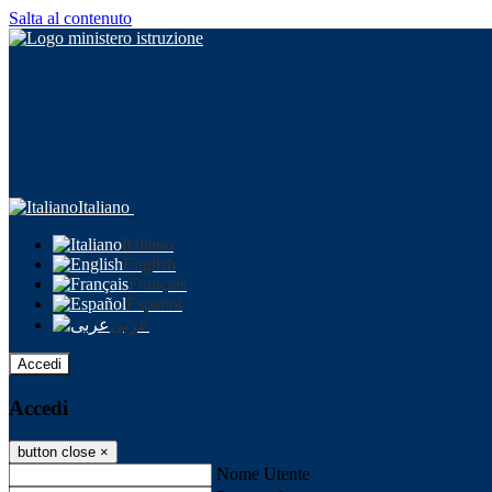
Salta al contenuto
Italiano
Italiano
English
Français
Español
عربى
Accedi
Accedi
button close
×
Nome Utente