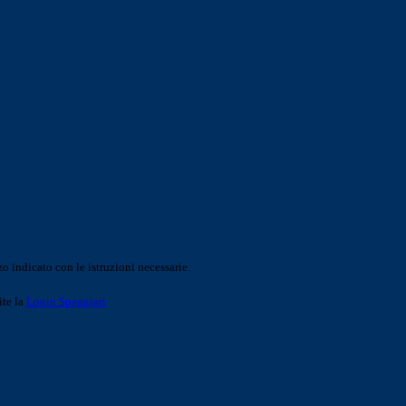
o indicato con le istruzioni necessarie.
ite la
Login Spaggiari