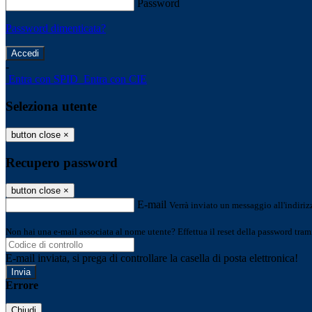
Password
Password dimenticata?
-
Entra con SPID
Entra con CIE
Seleziona utente
button close
×
Recupero password
button close
×
E-mail
Verrà inviato un messaggio all'indirizz
Non hai una e-mail associata al nome utente? Effettua il reset della password tram
E-mail inviata, si prega di controllare la casella di posta elettronica!
Errore
Chiudi