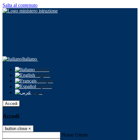
Salta al contenuto
Italiano
Italiano
English
Français
Español
عربى
Accedi
Accedi
button close
×
Nome Utente