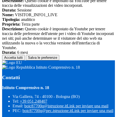
Descrizione:
Questo cookie è impostato da YouTube per tenere
traccia delle visualizzazioni dei video incorporati.
Durata:
Sessione
Nome:
VISITOR_INFO1_LIVE
Tipologia:
analitico
Proprieta:
Terza parte
Descrizione:
Questo cookie è impostato da Youtube per tenere
traccia delle preferenze dell'utente per i video di Youtube incorporati
nei siti; può anche determinare se il visitatore del sito web sta
utilizzando la nuova o la vecchia versione dell'interfaccia di
Youtube.
Durata:
6 mesi
Accetta tutti
Salva le preferenze
Istituto Comprensivo n. 18
Contatti
Istituto Comprensivo n. 18
Via Galliera, 74 - 40100 - Bologna (BO)
Tel:
+39 051.248407
Email:
boic87700q@istruzione.it
Link per inviare una mail
PEC:
boic87700q@pec.istruzione.it
Link per inviare una mail