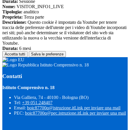
Durata:
Sessione
Nome:
VISITOR_INFO1_LIVE
Tipologia:
analitico
Proprieta:
Terza parte
Descrizione:
Questo cookie è impostato da Youtube per tenere
traccia delle preferenze dell'utente per i video di Youtube incorporati
nei siti; può anche determinare se il visitatore del sito web sta
utilizzando la nuova o la vecchia versione dell'interfaccia di
Youtube.
Durata:
6 mesi
Accetta tutti
Salva le preferenze
Istituto Comprensivo n. 18
Contatti
Istituto Comprensivo n. 18
Via Galliera, 74 - 40100 - Bologna (BO)
Tel:
+39 051.248407
Email:
boic87700q@istruzione.it
Link per inviare una mail
PEC:
boic87700q@pec.istruzione.it
Link per inviare una mail