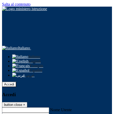
Salta al contenuto
Italiano
Italiano
English
Français
Español
عربى
Accedi
Accedi
button close
×
Nome Utente