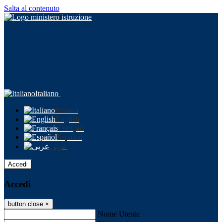
Salta al contenuto
Italiano
Italiano
English
Français
Español
عربى
Accedi
Accedi
button close
×
Nome Utente