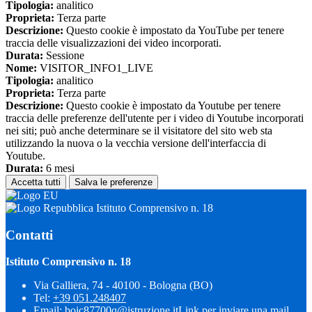
Tipologia:
analitico
Proprieta:
Terza parte
Descrizione:
Questo cookie è impostato da YouTube per tenere
traccia delle visualizzazioni dei video incorporati.
Durata:
Sessione
Nome:
VISITOR_INFO1_LIVE
Tipologia:
analitico
Proprieta:
Terza parte
Descrizione:
Questo cookie è impostato da Youtube per tenere
traccia delle preferenze dell'utente per i video di Youtube incorporati
nei siti; può anche determinare se il visitatore del sito web sta
utilizzando la nuova o la vecchia versione dell'interfaccia di
Youtube.
Durata:
6 mesi
Accetta tutti
Salva le preferenze
Istituto Comprensivo n. 18
Contatti
Istituto Comprensivo n. 18
Via Galliera, 74 - 40100 - Bologna (BO)
Tel:
+39 051.248407
Email:
boic87700q@istruzione.it
Link per inviare una mail