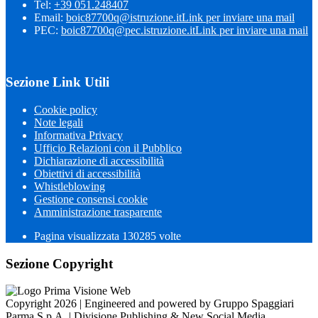
Tel:
+39 051.248407
Email:
boic87700q@istruzione.it
Link per inviare una mail
PEC:
boic87700q@pec.istruzione.it
Link per inviare una mail
Sezione Link Utili
Cookie policy
Note legali
Informativa Privacy
Ufficio Relazioni con il Pubblico
Dichiarazione di accessibilità
Obiettivi di accessibilità
Whistleblowing
Gestione consensi cookie
Amministrazione trasparente
Pagina visualizzata
130285
volte
Sezione Copyright
Copyright 2026 | Engineered and powered by Gruppo Spaggiari
Parma S.p.A. | Divisione Publishing & New Social Media