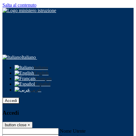
Salta al contenuto
Italiano
Italiano
English
Français
Español
عربى
Accedi
Accedi
button close
×
Nome Utente