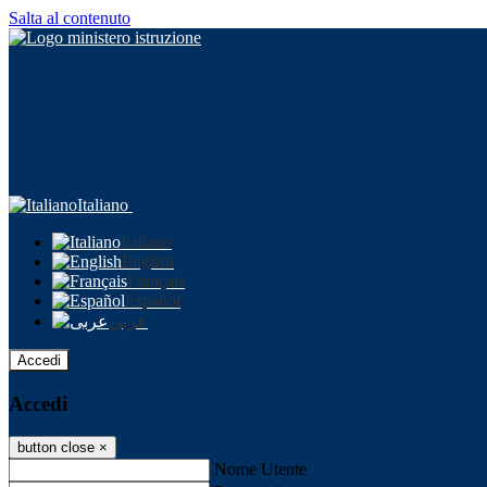
Salta al contenuto
Italiano
Italiano
English
Français
Español
عربى
Accedi
Accedi
button close
×
Nome Utente