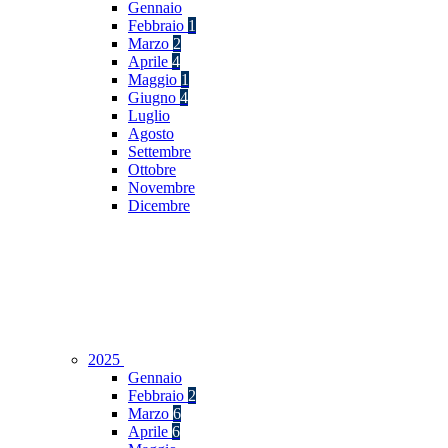
Gennaio
Febbraio
1
Marzo
2
Aprile
4
Maggio
1
Giugno
4
Luglio
Agosto
Settembre
Ottobre
Novembre
Dicembre
2025
Gennaio
Febbraio
2
Marzo
6
Aprile
6