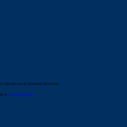
o indicato con le istruzioni necessarie.
ite la
Login Spaggiari