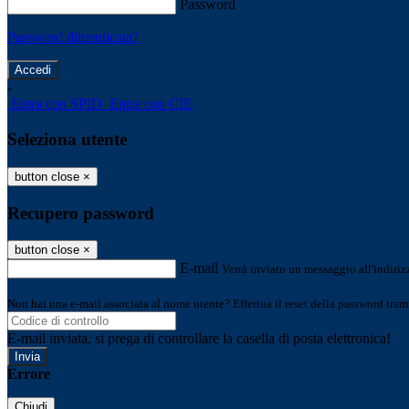
Password
Password dimenticata?
-
Entra con SPID
Entra con CIE
Seleziona utente
button close
×
Recupero password
button close
×
E-mail
Verrà inviato un messaggio all'indirizz
Non hai una e-mail associata al nome utente? Effettua il reset della password tram
E-mail inviata, si prega di controllare la casella di posta elettronica!
Errore
Chiudi