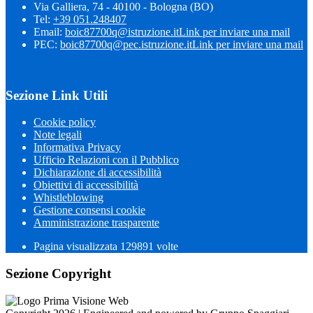
Via Galliera, 74 - 40100 - Bologna (BO)
Tel:
+39 051.248407
Email:
boic87700q@istruzione.it
Link per inviare una mail
PEC:
boic87700q@pec.istruzione.it
Link per inviare una mail
Sezione Link Utili
Cookie policy
Note legali
Informativa Privacy
Ufficio Relazioni con il Pubblico
Dichiarazione di accessibilità
Obiettivi di accessibilità
Whistleblowing
Gestione consensi cookie
Amministrazione trasparente
Pagina visualizzata
129891
volte
Sezione Copyright