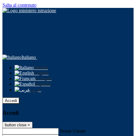
Salta al contenuto
Italiano
Italiano
English
Français
Español
عربى
Accedi
Accedi
button close
×
Nome Utente