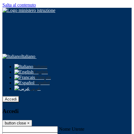
Salta al contenuto
Italiano
Italiano
English
Français
Español
عربى
Accedi
Accedi
button close
×
Nome Utente