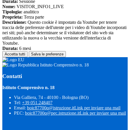
Durata:
Sessione
Nome:
VISITOR_INFO1_LIVE
Tipologia:
analitico
Proprieta:
Terza parte
Descrizione:
Questo cookie è impostato da Youtube per tenere
traccia delle preferenze dell'utente per i video di Youtube incorporati
nei siti; può anche determinare se il visitatore del sito web sta
utilizzando la nuova o la vecchia versione dell'interfaccia di
Youtube.
Durata:
6 mesi
Accetta tutti
Salva le preferenze
Istituto Comprensivo n. 18
Contatti
Istituto Comprensivo n. 18
Via Galliera, 74 - 40100 - Bologna (BO)
Tel:
+39 051.248407
Email:
boic87700q@istruzione.it
Link per inviare una mail
PEC:
boic87700q@pec.istruzione.it
Link per inviare una mail