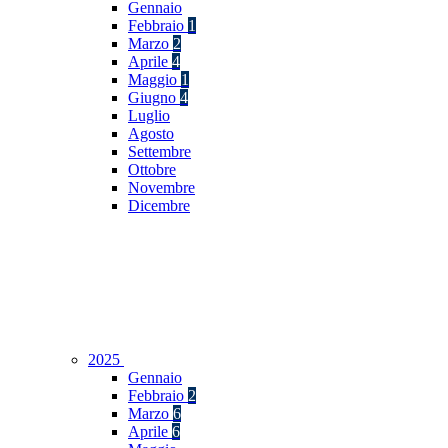
Gennaio
Febbraio
1
Marzo
2
Aprile
4
Maggio
1
Giugno
4
Luglio
Agosto
Settembre
Ottobre
Novembre
Dicembre
2025
Gennaio
Febbraio
2
Marzo
6
Aprile
6