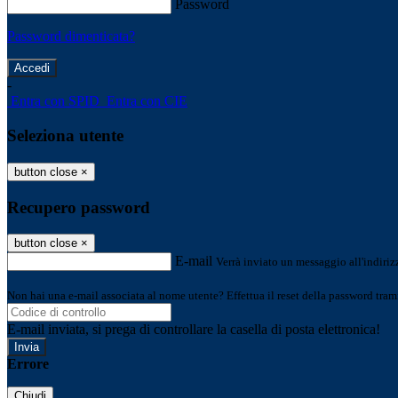
Password
Password dimenticata?
-
Entra con SPID
Entra con CIE
Seleziona utente
button close
×
Recupero password
button close
×
E-mail
Verrà inviato un messaggio all'indirizz
Non hai una e-mail associata al nome utente? Effettua il reset della password tram
E-mail inviata, si prega di controllare la casella di posta elettronica!
Errore
Chiudi