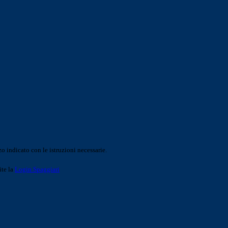
o indicato con le istruzioni necessarie.
ite la
Login Spaggiari