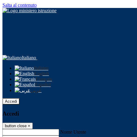
Salta al contenuto
Italiano
Italiano
English
Français
Español
عربى
Accedi
Accedi
button close
×
Nome Utente