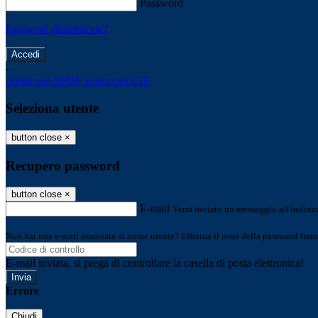
Password
Password dimenticata?
-
Entra con SPID
Entra con CIE
Seleziona utente
button close
×
Recupero password
button close
×
E-mail
Verrà inviato un messaggio all'indirizz
Non hai una e-mail associata al nome utente? Effettua il reset della password tram
E-mail inviata, si prega di controllare la casella di posta elettronica!
Errore
Chiudi