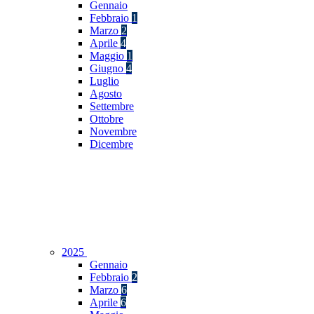
Gennaio
Febbraio
1
Marzo
2
Aprile
4
Maggio
1
Giugno
4
Luglio
Agosto
Settembre
Ottobre
Novembre
Dicembre
2025
Gennaio
Febbraio
2
Marzo
6
Aprile
6