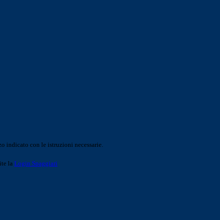
o indicato con le istruzioni necessarie.
ite la
Login Spaggiari