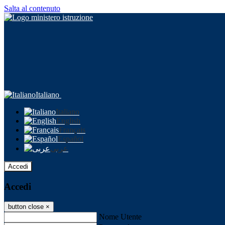
Salta al contenuto
Italiano
Italiano
English
Français
Español
عربى
Accedi
Accedi
button close
×
Nome Utente