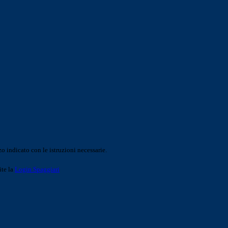
o indicato con le istruzioni necessarie.
ite la
Login Spaggiari