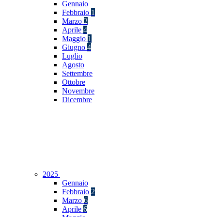
Gennaio
Febbraio
1
Marzo
2
Aprile
4
Maggio
1
Giugno
4
Luglio
Agosto
Settembre
Ottobre
Novembre
Dicembre
2025
Gennaio
Febbraio
2
Marzo
6
Aprile
6