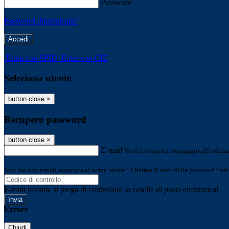
Password
Password dimenticata?
-
Entra con SPID
Entra con CIE
Seleziona utente
button close
×
Recupero password
button close
×
E-mail
Verrà inviato un messaggio all'indirizz
Non hai una e-mail associata al nome utente? Effettua il reset della password tram
E-mail inviata, si prega di controllare la casella di posta elettronica!
Errore
Chiudi