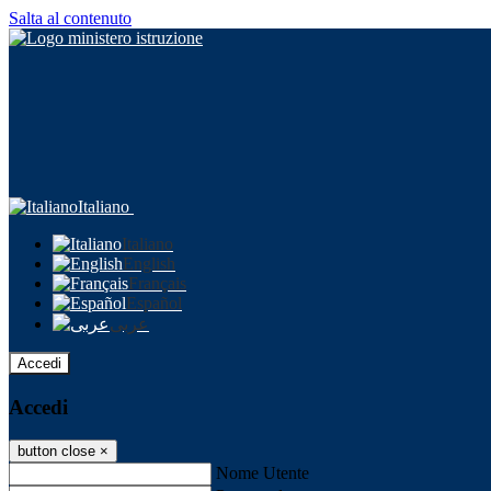
Salta al contenuto
Italiano
Italiano
English
Français
Español
عربى
Accedi
Accedi
button close
×
Nome Utente