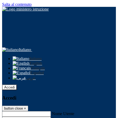
Salta al contenuto
Italiano
Italiano
English
Français
Español
عربى
Accedi
Accedi
button close
×
Nome Utente