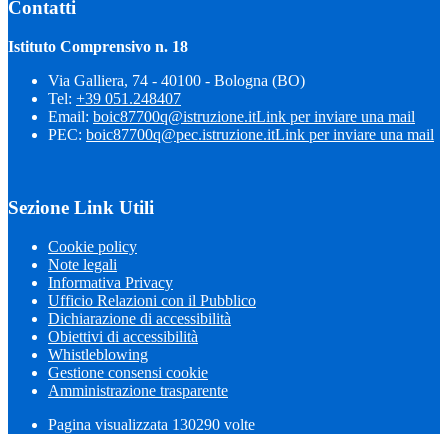
Contatti
Istituto Comprensivo n. 18
Via Galliera, 74 - 40100 - Bologna (BO)
Tel:
+39 051.248407
Email:
boic87700q@istruzione.it
Link per inviare una mail
PEC:
boic87700q@pec.istruzione.it
Link per inviare una mail
Sezione Link Utili
Cookie policy
Note legali
Informativa Privacy
Ufficio Relazioni con il Pubblico
Dichiarazione di accessibilità
Obiettivi di accessibilità
Whistleblowing
Gestione consensi cookie
Amministrazione trasparente
Pagina visualizzata
130290
volte