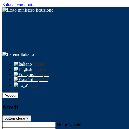
Salta al contenuto
Italiano
Italiano
English
Français
Español
عربى
Accedi
Accedi
button close
×
Nome Utente