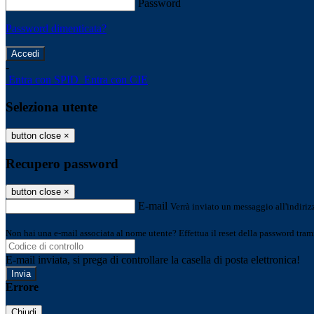
Password
Password dimenticata?
-
Entra con SPID
Entra con CIE
Seleziona utente
button close
×
Recupero password
button close
×
E-mail
Verrà inviato un messaggio all'indirizz
Non hai una e-mail associata al nome utente? Effettua il reset della password tram
E-mail inviata, si prega di controllare la casella di posta elettronica!
Errore
Chiudi