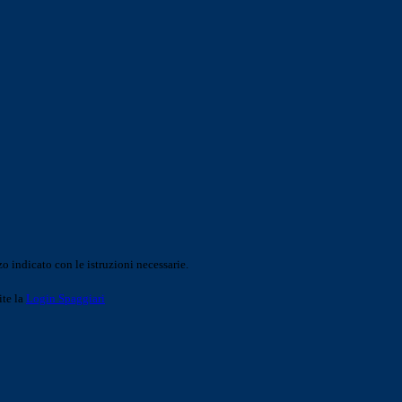
o indicato con le istruzioni necessarie.
ite la
Login Spaggiari