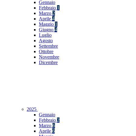
Gennaio
Febbraio
1
Marzo
2
Aprile
4
Maggio
1
Giugno
4
Luglio
Agosto
Settembre
Ottobre
Novembre
Dicembre
2025
Gennaio
Febbraio
2
Marzo
6
Aprile
6