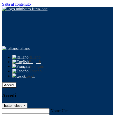
Salta al contenuto
Italiano
Italiano
English
Français
Español
عربى
Accedi
Accedi
button close
×
Nome Utente