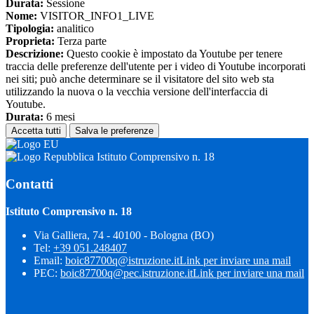
Durata:
Sessione
Nome:
VISITOR_INFO1_LIVE
Tipologia:
analitico
Proprieta:
Terza parte
Descrizione:
Questo cookie è impostato da Youtube per tenere
traccia delle preferenze dell'utente per i video di Youtube incorporati
nei siti; può anche determinare se il visitatore del sito web sta
utilizzando la nuova o la vecchia versione dell'interfaccia di
Youtube.
Durata:
6 mesi
Accetta tutti
Salva le preferenze
Istituto Comprensivo n. 18
Contatti
Istituto Comprensivo n. 18
Via Galliera, 74 - 40100 - Bologna (BO)
Tel:
+39 051.248407
Email:
boic87700q@istruzione.it
Link per inviare una mail
PEC:
boic87700q@pec.istruzione.it
Link per inviare una mail