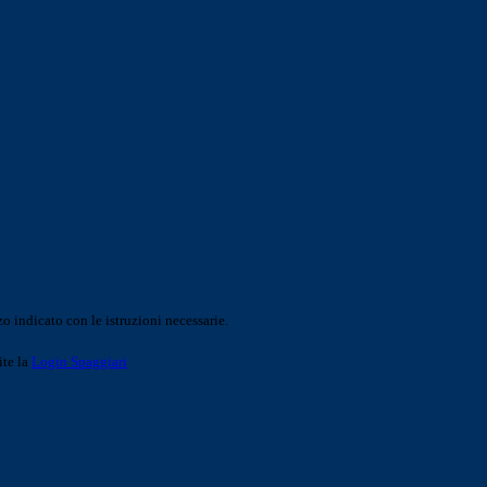
o indicato con le istruzioni necessarie.
ite la
Login Spaggiari