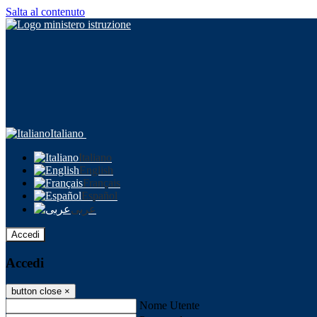
Salta al contenuto
Italiano
Italiano
English
Français
Español
عربى
Accedi
Accedi
button close
×
Nome Utente