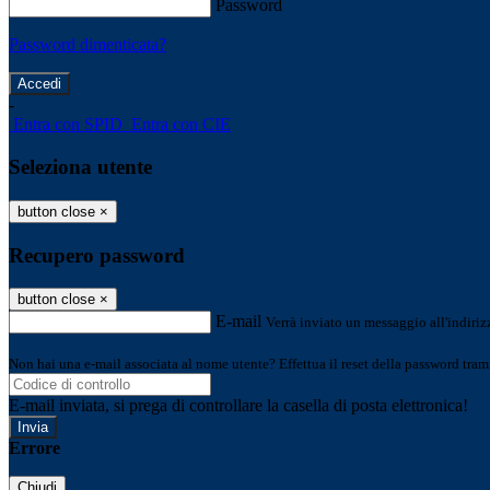
Password
Password dimenticata?
-
Entra con SPID
Entra con CIE
Seleziona utente
button close
×
Recupero password
button close
×
E-mail
Verrà inviato un messaggio all'indirizz
Non hai una e-mail associata al nome utente? Effettua il reset della password tram
E-mail inviata, si prega di controllare la casella di posta elettronica!
Errore
Chiudi