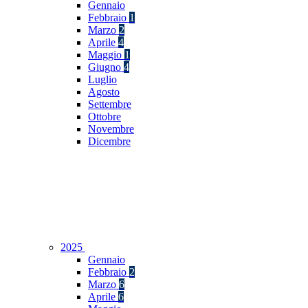
Gennaio
Febbraio
1
Marzo
2
Aprile
4
Maggio
1
Giugno
4
Luglio
Agosto
Settembre
Ottobre
Novembre
Dicembre
2025
Gennaio
Febbraio
2
Marzo
6
Aprile
6