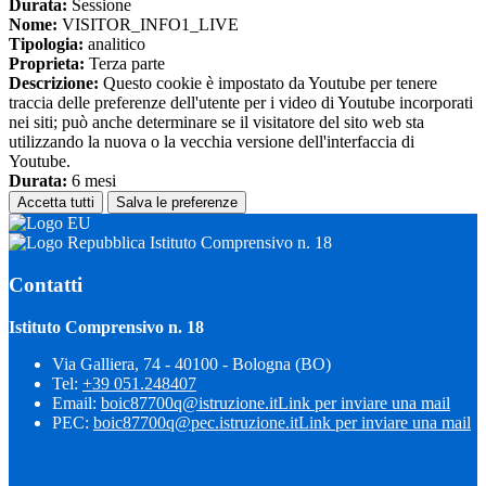
Durata:
Sessione
Nome:
VISITOR_INFO1_LIVE
Tipologia:
analitico
Proprieta:
Terza parte
Descrizione:
Questo cookie è impostato da Youtube per tenere
traccia delle preferenze dell'utente per i video di Youtube incorporati
nei siti; può anche determinare se il visitatore del sito web sta
utilizzando la nuova o la vecchia versione dell'interfaccia di
Youtube.
Durata:
6 mesi
Accetta tutti
Salva le preferenze
Istituto Comprensivo n. 18
Contatti
Istituto Comprensivo n. 18
Via Galliera, 74 - 40100 - Bologna (BO)
Tel:
+39 051.248407
Email:
boic87700q@istruzione.it
Link per inviare una mail
PEC:
boic87700q@pec.istruzione.it
Link per inviare una mail