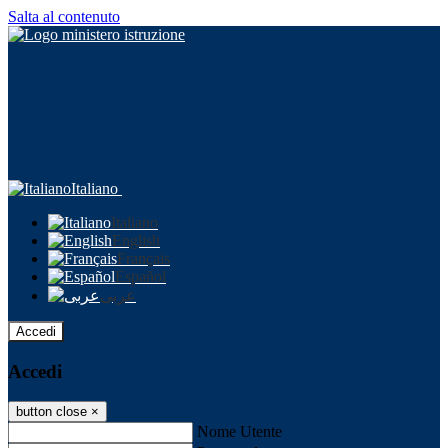
Salta al contenuto
Italiano
Italiano
English
Français
Español
عربى
Accedi
Accedi
button close
×
Nome Utente