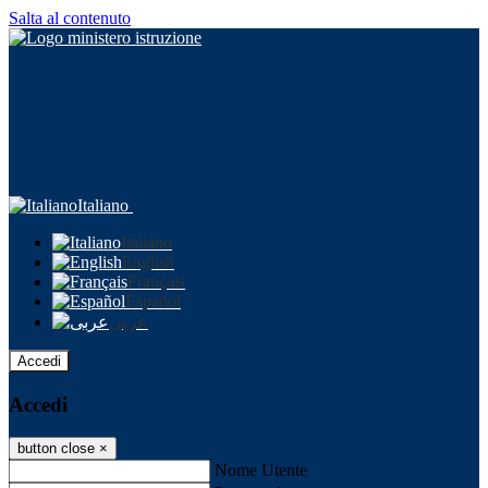
Salta al contenuto
Italiano
Italiano
English
Français
Español
عربى
Accedi
Accedi
button close
×
Nome Utente