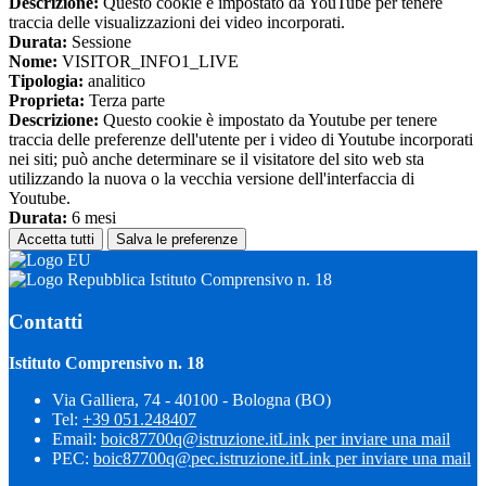
Descrizione:
Questo cookie è impostato da YouTube per tenere
traccia delle visualizzazioni dei video incorporati.
Durata:
Sessione
Nome:
VISITOR_INFO1_LIVE
Tipologia:
analitico
Proprieta:
Terza parte
Descrizione:
Questo cookie è impostato da Youtube per tenere
traccia delle preferenze dell'utente per i video di Youtube incorporati
nei siti; può anche determinare se il visitatore del sito web sta
utilizzando la nuova o la vecchia versione dell'interfaccia di
Youtube.
Durata:
6 mesi
Accetta tutti
Salva le preferenze
Istituto Comprensivo n. 18
Contatti
Istituto Comprensivo n. 18
Via Galliera, 74 - 40100 - Bologna (BO)
Tel:
+39 051.248407
Email:
boic87700q@istruzione.it
Link per inviare una mail
PEC:
boic87700q@pec.istruzione.it
Link per inviare una mail